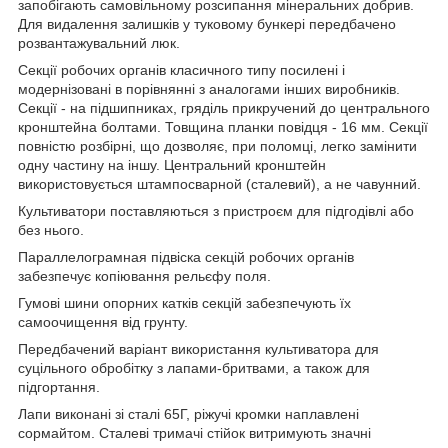
запобігають самовільному розсипання мінеральних добрив.
Для видалення залишків у туковому бункері передбачено
розвантажувальний люк.
Секції робочих органів класичного типу посилені і
модернізовані в порівнянні з аналогами інших виробників.
Секції - на підшипниках, гряділь прикручений до центрального
кронштейна болтами. Товщина планки повідця - 16 мм. Секції
повністю розбірні, що дозволяє, при поломці, легко замінити
одну частину на іншу. Центральний кронштейн
використовується штампосварной (сталевий), а не чавунний.
Культиватори поставляються з пристроєм для підгодівлі або
без нього.
Параллелограмная підвіска секцій робочих органів
забезпечує копіювання рельєфу поля.
Гумові шини опорних катків секцій забезпечують їх
самоочищення від грунту.
Передбачений варіант використання культиватора для
суцільного обробітку з лапами-бритвами, а також для
підгортання.
Лапи виконані зі сталі 65Г, ріжучі кромки наплавлені
сормайтом. Сталеві тримачі стійок витримують значні