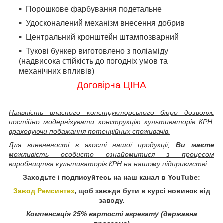
Порошкове фарбування подетальне
Удосконалений механізм внесення добрив
Центральний кронштейн штампозварний
Тукові бункер виготовлено з поліаміду
(надвисока стійкість до погодніх умов та
механічних впливів)
Договірна ЦІНА
Наявність власного конструкторського бюро дозволяє
постійно модернізувати конструкцію культиваторів КРН,
враховуючи побажання потенційних споживачів.
Для впевненості в якості нашої продукції,
Ви маєте
можливість особисто ознайомитися з процесом
виробництва культиваторів КРН на нашому підприємстві.
Заходьте і подписуйтесь на наш канал в
YouTube:
Завод Ремсинтез
,
щоб завжди бути в курсі новинок від
заводу.
Компенсація 25% вартості агрегату (державна
програма)