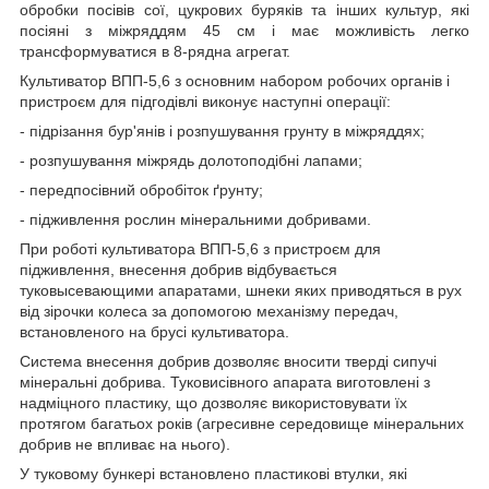
обробки посівів сої, цукрових буряків та інших культур, які
посіяні з міжряддям 45 см і має можливість легко
трансформуватися в 8-рядна агрегат.
Культиватор ВПП-5,6 з основним набором робочих органів і
пристроєм для підгодівлі виконує наступні операції:
- підрізання бур'янів і розпушування грунту в міжряддях;
- розпушування міжрядь долотоподібні лапами;
- передпосівний обробіток ґрунту;
- підживлення рослин мінеральними добривами.
При роботі культиватора ВПП-5,6 з пристроєм для
підживлення, внесення добрив відбувається
туковысевающими апаратами, шнеки яких приводяться в рух
від зірочки колеса за допомогою механізму передач,
встановленого на брусі культиватора.
Система внесення добрив дозволяє вносити тверді сипучі
мінеральні добрива. Туковисівного апарата виготовлені з
надміцного пластику, що дозволяє використовувати їх
протягом багатьох років (агресивне середовище мінеральних
добрив не впливає на нього).
У туковому бункері встановлено пластикові втулки, які