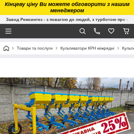
Кінцеву ціну Ви можете обговорити з нашим
менеджером
Завод Ремсинтез - з повагою до людей, з турботою про гру
Товари та послуги
Культиватори КРН міжрядні
Культ