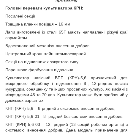
Головні переваги культиватора КРН:
Посилені секції
Товщина планки повідця
– 16 мм
Лапи виготовлені із сталі 65Г мають наплавлені ріжучі краї
сормайтом
Вдосконалений механізм внесення добрив
Центральний кронштейн штампосварной
Секції на підшипниках закритого типу
Порошкове фарбування підвальна
Культиватор навісний ВПП (КРН)-5,6 призначений для
міжрядного обробітку і підживлення 8-, 12-рядних посівів
кукурудзи, соняшнику та інших просапних культур, які висіяні з
міжряддями 45 та 70 див. Культиватор може бути зроблений у
декількох варіантах:
КНП (КРН)-5,6 – 8-рядний з системою внесення добрив;
КНП (КРН)-5,6-01 - 8- рядний без системи внесення добрив:
КНП (КРН)-5,6-03 – 12- рядний (13 секцій робочих органів) з
системою внесення добрив. Дана модель призначена для