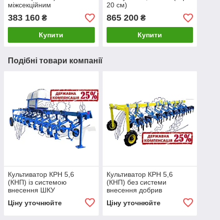
міжсекційним
20 см)
розміщенням коліс
383 160
865 200
₴
₴
Купити
Купити
Подібні товари компанії
Культиватор КРН 5,6
Культиватор КРН 5,6
(КНП) із системою
(КНП) без системи
внесення ШКУ
внесення добрив
Ціну уточнюйте
Ціну уточнюйте