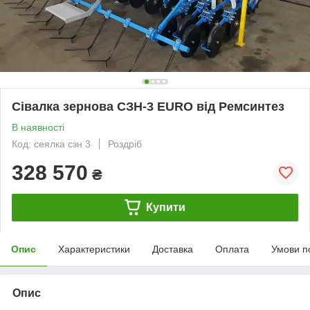
Сівалка зернова СЗН-3 EURO від Ремсинтез
В наявності
Код: сеялка сзн 3
Роздріб
328 570
₴
Купити
Опис
Характеристики
Доставка
Оплата
Умови п
Опис