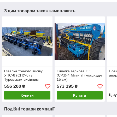
З цим товаром також замовляють
Сівалка точного висіву
Сівалка зернова СЗ
Елек
УПС-8 (СПУ-8) з
(СРЗ)-4 Mini-Till (міжряддя
апар
Турецьким висівним
15 см)
апаратом
556 200
573 195
₴
₴
Цін
Купити
Купити
Подібні товари компанії