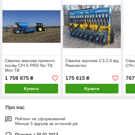
Сівалка зернова прямого
Сівалка зернова СЗ-2,4 від
Сіва
посіву СІЧ 6 PRO No-Till;
Ремсинтез
СІЧ-3
Mini-Till
1 708 875
175 615
767
₴
₴
Купити
Купити
Про нас
Рейтинг не сформований
Менше 5 відгуків за останній рік
Працює з 20.01.2013