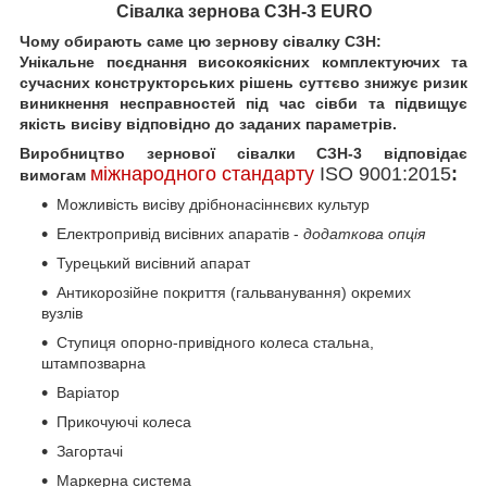
Сівалка зернова СЗН-3 EURO
Чому обирають саме цю зернову сівалку СЗН:
Унікальне поєднання високоякісних комплектуючих та
сучасних конструкторських рішень суттєво знижує ризик
виникнення несправностей під час сівби та підвищує
якість висіву відповідно до заданих параметрів.
Виробництво зернової сівалки СЗН-3 відповідає
міжнародного стандарту
ISO
9001:2015
:
вимогам
Можливість висіву дрібнонасіннєвих культур
Електропривід висівних апаратів -
додаткова опція
Турецький висівний апарат
Антикорозійне покриття (гальванування) окремих
вузлів
Ступиця опорно-привідного колеса стальна,
штампозварна
Варіатор
Прикочуючі колеса
Загортачі
Маркерна система