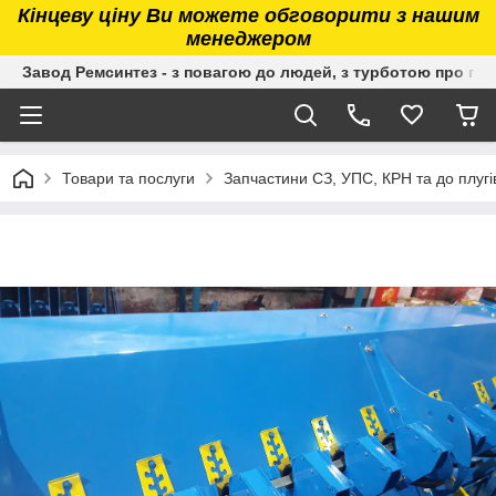
Кінцеву ціну Ви можете обговорити з нашим
менеджером
Завод Ремсинтез - з повагою до людей, з турботою про гру
Товари та послуги
Запчастини СЗ, УПС, КРН та до плугі