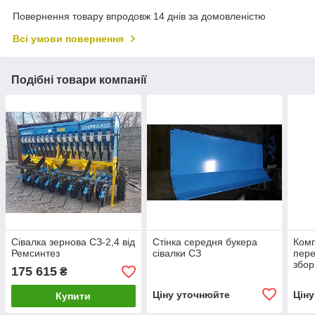
Повернення товару впродовж 14 днів за домовленістю
Всі умови повернення
Подібні товари компанії
Сівалка зернова СЗ-2,4 від
Стінка середня букера
Ком
Ремсинтез
сівалки СЗ
пере
збор
175 615
₴
Ціну уточнюйте
Цін
Купити