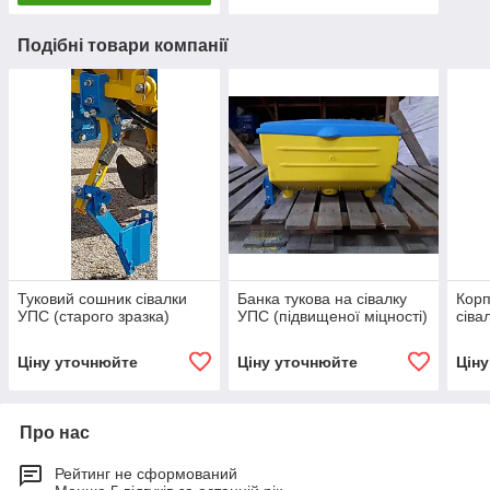
Подібні товари компанії
Туковий сошник сівалки
Банка тукова на сівалку
Корп
УПС (старого зразка)
УПС (підвищеної міцності)
сіва
Ціну уточнюйте
Ціну уточнюйте
Цін
Про нас
Рейтинг не сформований